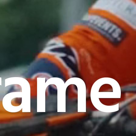
rame I