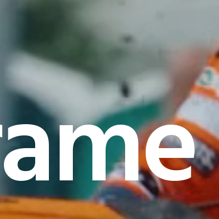
rame I