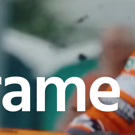
rame I