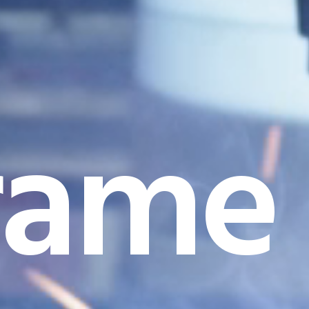
rame I