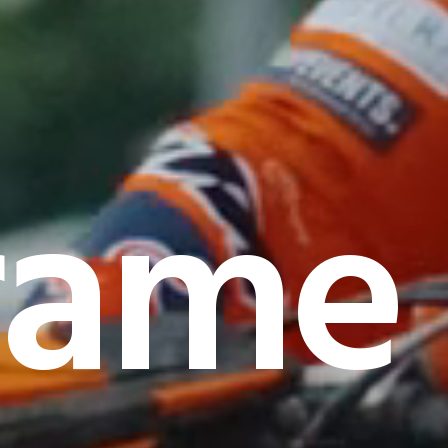
rame I