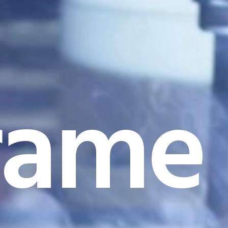
rame I