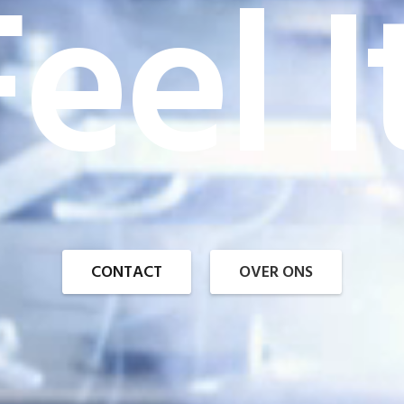
eel I
CONTACT
OVER ONS