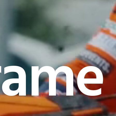
rame I