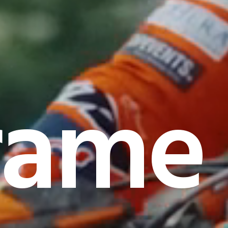
rame I