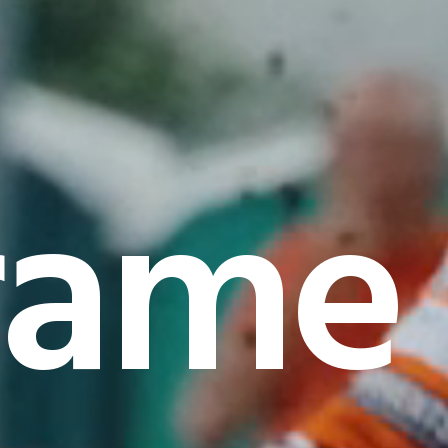
rame I