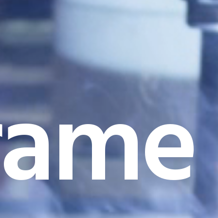
rame I