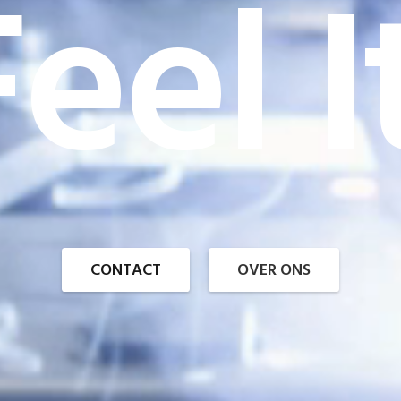
eel I
CONTACT
OVER ONS