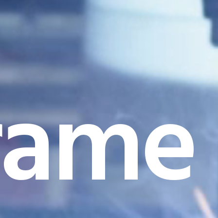
rame I