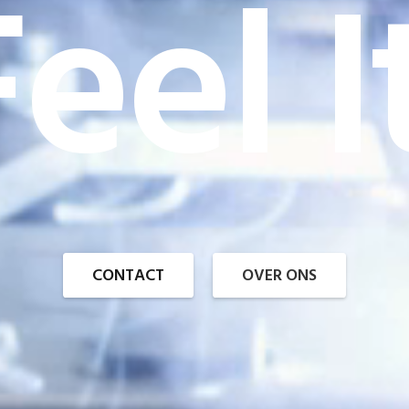
eel I
CONTACT
OVER ONS