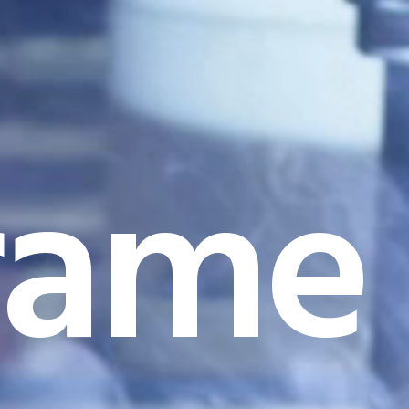
rame I