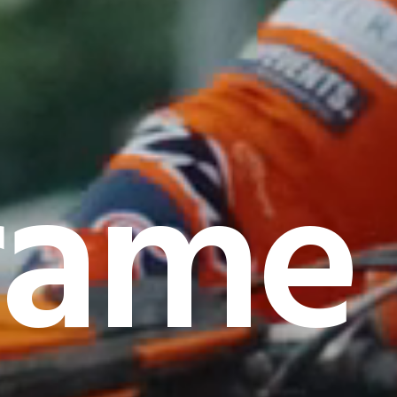
rame I